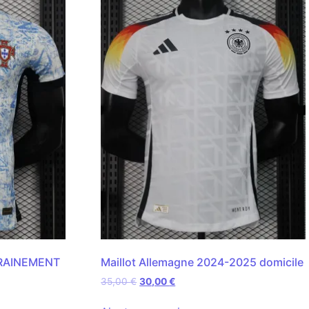
RAINEMENT
Maillot Allemagne 2024-2025 domicile
35,00
€
30,00
€