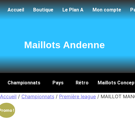
Accueil
Boutique
Le Plan A
Mon compte
P
Maillots Andenne
Championnats
Pays
Rétro
Maillots Concep
Accueil
/
Championnats
/
Première league
/ MAILLOT MAN
Promo !