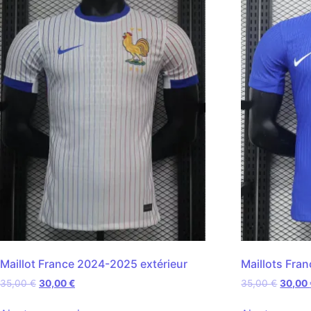
Maillot France 2024-2025 extérieur
Maillots Fra
35,00
€
30,00
€
35,00
€
30,00