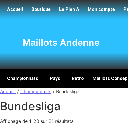
Accueil
Boutique
Le Plan A
Mon compte
P
Maillots Andenne
Championnats
Pays
Rétro
Maillots Concep
Accueil
/
Championnats
/ Bundesliga
Bundesliga
Affichage de 1–20 sur 21 résultats