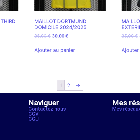
 THIRD
MAILLOT DORTMUND
MAILL
DOMICILE 2024/2025
EXTERI
35,00
€
30,00
€
35,00
€
Ajouter au panier
Ajouter
1
2
→
Naviguer
Mes ré
Contactez nous
Mes réseau
CGV
CGU