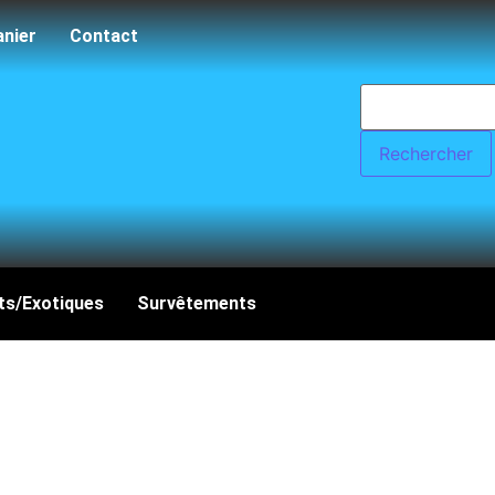
anier
Contact
ts/Exotiques
Survêtements