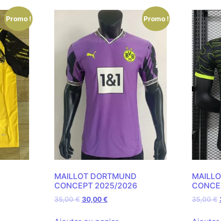
Promo !
Promo !
MAILLOT DORTMUND
MAILL
CONCEPT 2025/2026
CONCEP
35,00
€
30,00
€
35,00
€