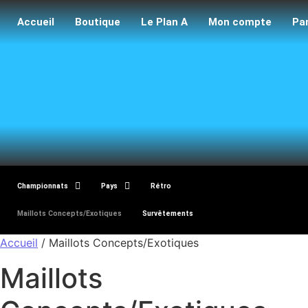
Accueil
Boutique
Le Plan A
Mon compte
Pa
Maillo
Championnats
Pays
Rétro
Maillots Concepts/Exotiques
Survêtements
Accueil
/ Maillots Concepts/Exotiques
Maillots