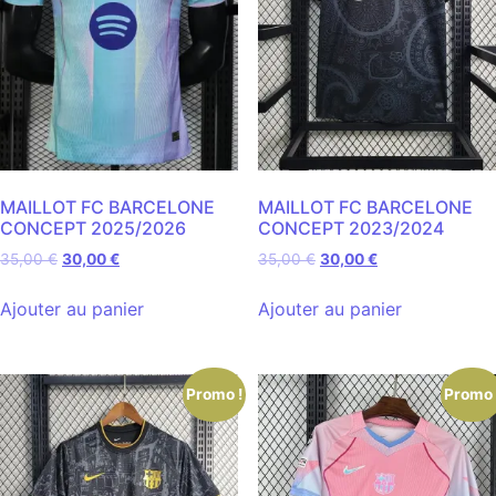
MAILLOT FC BARCELONE
MAILLOT FC BARCELONE
CONCEPT 2025/2026
CONCEPT 2023/2024
35,00
€
30,00
€
35,00
€
30,00
€
Ajouter au panier
Ajouter au panier
Promo !
Promo 