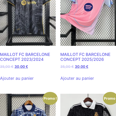
MAILLOT FC BARCELONE
MAILLOT FC BARCELONE
CONCEPT 2023/2024
CONCEPT 2025/2026
35,00
€
30,00
€
35,00
€
30,00
€
Ajouter au panier
Ajouter au panier
Promo !
Promo 