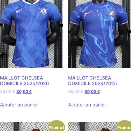
MAILLOT CHELSEA
MAILLOT CHELSEA
DOMICILE 2025/2026
DOMICILE 2024/2025
35,00
€
30,00
€
35,00
€
30,00
€
Ajouter au panier
Ajouter au panier
Promo !
Promo 