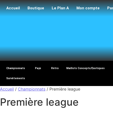
Accueil
Boutique
Le Plan A
Mon compte
Pa
Maillo
Championnats
Pays
Rétro
Maillots Concepts/Exotiques
Survêtements
Accueil
/
Championnats
/ Première league
Première league