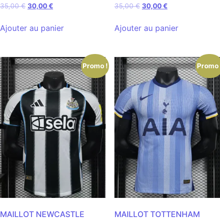
35,00
€
30,00
€
35,00
€
30,00
€
Ajouter au panier
Ajouter au panier
Promo !
Promo 
MAILLOT NEWCASTLE
MAILLOT TOTTENHAM