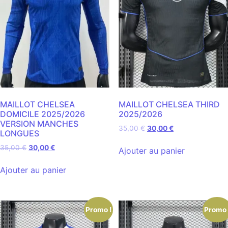
MAILLOT CHELSEA
MAILLOT CHELSEA THIRD
DOMICILE 2025/2026
2025/2026
VERSION MANCHES
35,00
€
30,00
€
LONGUES
35,00
€
30,00
€
Ajouter au panier
Ajouter au panier
Promo !
Promo 