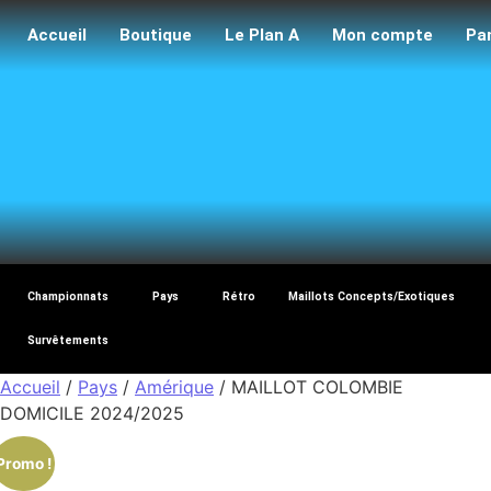
Accueil
Boutique
Le Plan A
Mon compte
Pa
Maillo
Championnats
Pays
Rétro
Maillots Concepts/Exotiques
Survêtements
Accueil
/
Pays
/
Amérique
/ MAILLOT COLOMBIE
DOMICILE 2024/2025
Promo !