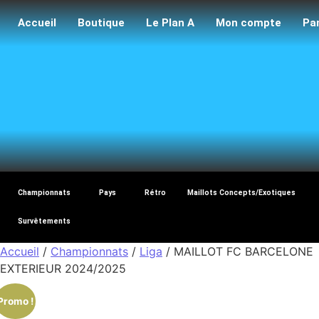
Accueil
Boutique
Le Plan A
Mon compte
Pa
Maillo
Championnats
Pays
Rétro
Maillots Concepts/Exotiques
Survêtements
Accueil
/
Championnats
/
Liga
/ MAILLOT FC BARCELONE
EXTERIEUR 2024/2025
Promo !