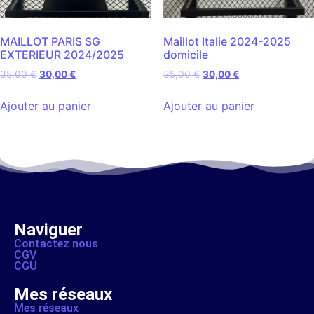
MAILLOT PARIS SG
Maillot Italie 2024-2025
EXTERIEUR 2024/2025
domicile
35,00
€
30,00
€
35,00
€
30,00
€
Ajouter au panier
Ajouter au panier
Naviguer
Contactez nous
CGV
CGU
Mes réseaux
Mes réseaux