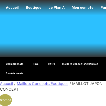
Accueil
Boutique
Le Plan A
Mon compte
Pa
Maillo
Championnats
Pays
Rétro
Maillots Concepts/Exotiques
Survêtements
Accueil
/
Maillots Concepts/Exotiques
/ MAILLOT JAPON
CONCEPT
Promo !