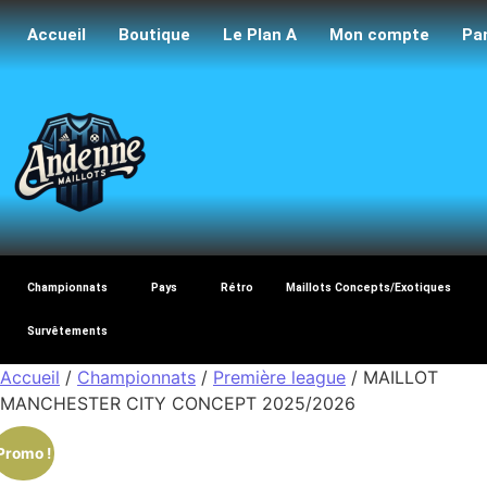
Accueil
Boutique
Le Plan A
Mon compte
Pa
Maillo
Championnats
Pays
Rétro
Maillots Concepts/Exotiques
Survêtements
Accueil
/
Championnats
/
Première league
/ MAILLOT
MANCHESTER CITY CONCEPT 2025/2026
Promo !