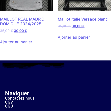
MAILLOT REAL MADRID
Maillot Italie Versace blanc
DOMICILE 2024/2025
35,00
€
30,00
€
35,00
€
30,00
€
Ajouter au panier
Ajouter au panier
Naviguer
Contactez nous
CGV
CGU