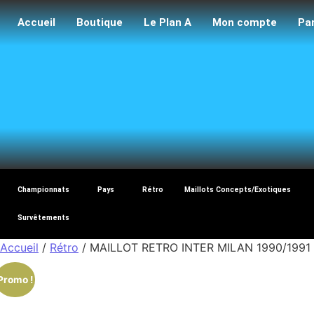
Accueil
Boutique
Le Plan A
Mon compte
Pa
Maillo
Championnats
Pays
Rétro
Maillots Concepts/Exotiques
Survêtements
Accueil
/
Rétro
/ MAILLOT RETRO INTER MILAN 1990/1991
Promo !